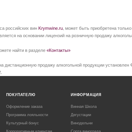
йса российских вин
Krymwine.ru
, может быть приобретена только
вляется на основании лицензий на розничную продажу алкоголь
ожете найти в разделе
«Контакты»
на дистанционную продажу алкогольной продукции установлен Ф
.
ПОКУПАТЕЛЮ
ИНФОРМАЦИЯ
Оформление заказа
Винная Школа
Программа лояльности
Дегустации
Культурный бонус
Винодельни
Корпоративным клиентам
Сорта винограда