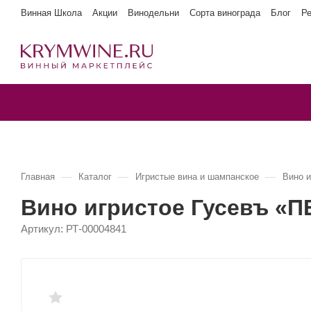
Винная Школа
Акции
Винодельни
Сорта винограда
Блог
Р
—
—
—
Главная
Каталог
Игристые вина и шампанское
Вино и
Вино игристое Гусевъ «П
Артикул:
РТ-00004841