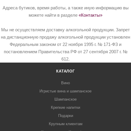
Адреса бутиков, время работы, а также иную информацию вы
можете найти в разделе
«Контакты»
Мы не осуществляем доставку алкогольной продукции. Запрет
на дистанционную продажу алкогольной продукции установлен
Федеральным законом от 22 ноября 1995 г. № 171-ФЗ и
постановлением Правительства РФ от 27 сентября 2007 г. №
612.
КАТАЛОГ
Вино
Игристые вина и шампанское
Шампанское
Крепкие напитки
Подарки
Крупным клиентам