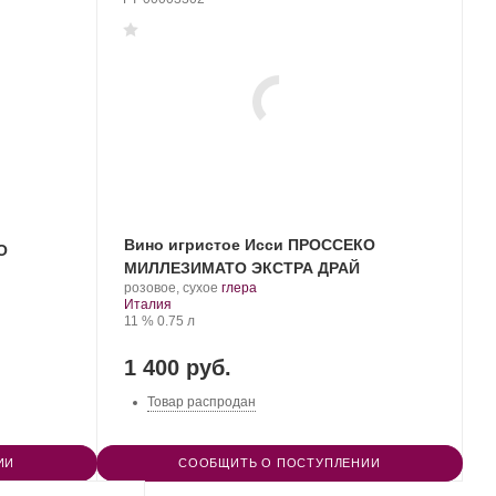
Вино игристое Исси ПРОССЕКО
О
МИЛЛЕЗИМАТО ЭКСТРА ДРАЙ
.
.
розовое, сухое
глера
Регион:
Сорт
Италия
Крепость
.
Объем
винограда:
11 %
0.75 л
1 400 руб.
Товар распродан
ИИ
СООБЩИТЬ О ПОСТУПЛЕНИИ