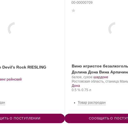
00-00000709
Вино игристое безалкогол
 Devil’s Rock RIESLING
Долина Дона Вина Арпачи
Производитель:
.
.
белое, сухое
шардоне
.
линг рейнский
Арпачина.
Регион:
Сорт
Ростовская область, станица Ман
т
винограда:
Дона
града:
Крепость
.
Объем
0.5 %
0.75 л
дан
Товар распродан
ЩИТЬ О ПОСТУПЛЕНИИ
СООБЩИТЬ О ПОСТУ