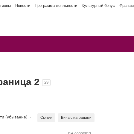
егионы
Новости
Программа лояльности
Культурный бонус
Франши
раница 2
29
ти (убывание)
Скидки
Вина с наградами
РН-00003813