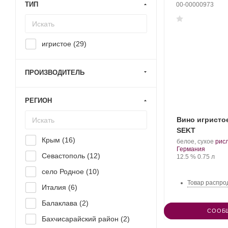
ТИП
00-00000973
игристое (
29
)
ПРОИЗВОДИТЕЛЬ
РЕГИОН
Вино игристое
SEKT
Крым (
16
)
.
белое, сухое
рис
Регион:
Сор
Германия
Севастополь (
12
)
Крепость
.
Объем
вино
12.5 %
0.75 л
село Родное (
10
)
Товар распро
Италия (
6
)
Балаклава (
2
)
СООБ
Бахчисарайский район (
2
)