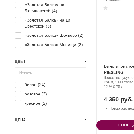
«Золотая Балка» на
Люсиновской (
4
)
«Золотая Балка» на 1й
Брестской (
3
)
«Золотая Балка» Щёлково (
2
)
«Золотая Балка» Мытищи (
2
)
ЦВЕТ
Вино игристо
RIESLING
Производитель:
белое, полусухое
UPPA
Регион:
Крым, Севастопо
белое (
24
)
WINERY.
Крепость
.
Объем
12 %
0.75 л
розовое (
3
)
4 350 руб.
красное (
2
)
Товар распро
ЦЕНА
СООБЩИ