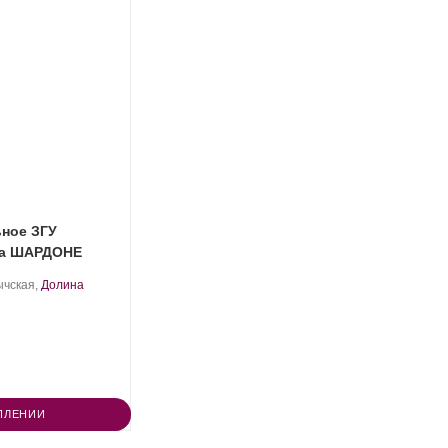
ьное ЗГУ
на ШАРДОНЕ
ычская,
Долина
ПЛЕНИИ