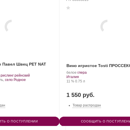
е Павел Швец PET NAT
Вино игристое Tosti ПРОССЕК
.
.
белое
глера
.
.
рислинг рейнский
Регион:
Сорт
Италия
Сорт
ль,
село Родное
Крепость
.
Объем
винограда:
11 %
0.75 л
винограда:
1 550 руб.
дан
Товар распродан
ТЬ О ПОСТУПЛЕНИИ
СООБЩИТЬ О ПОСТУПЛЕН