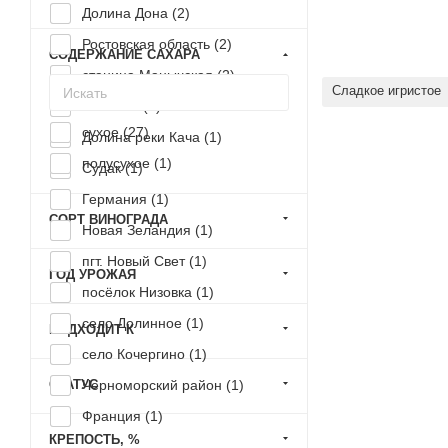
Долина Дона (
2
)
Ростовская область (
2
)
СОДЕРЖАНИЕ САХАРА
станица Манычская (
2
)
Сладкое игристое
Испания (
2
)
сухое (
27
)
Долина реки Кача (
1
)
полусухое (
1
)
Судак (
1
)
Германия (
1
)
СОРТ ВИНОГРАДА
Новая Зеландия (
1
)
пгт. Новый Свет (
1
)
ГОД УРОЖАЯ
посёлок Низовка (
1
)
село Долинное (
1
)
ПОДХОДИТ К
село Кочергино (
1
)
СТАТУС
Черноморский район (
1
)
Франция (
1
)
КРЕПОСТЬ, %