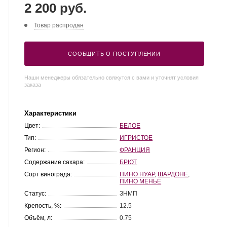
2 200 руб.
Товар распродан
СООБЩИТЬ О ПОСТУПЛЕНИИ
Наши менеджеры обязательно свяжутся с вами и уточнят условия
заказа
Характеристики
Цвет:
БЕЛОЕ
Тип:
ИГРИСТОЕ
Регион:
ФРАНЦИЯ
Содержание сахара:
БРЮТ
Сорт винограда:
ПИНО НУАР
,
ШАРДОНЕ
,
ПИНО МЕНЬЕ
Статус:
ЗНМП
Крепость, %:
12.5
Объём, л:
0.75