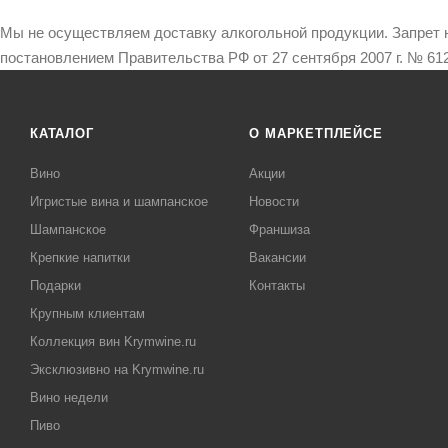
Мы не осуществляем доставку алкогольной продукции. Запрет 
постановлением Правительства РФ от 27 сентября 2007 г. № 612
КАТАЛОГ
О МАРКЕТПЛЕЙСЕ
Вино
Акции
Игристые вина и шампанское
Новости
Шампанское
Франшиза
Крепкие напитки
Вакансии
Подарки
Контакты
Крупным клиентам
Коллекция вин Krymwine.ru
Эксклюзивно на Krymwine.ru
Вино недели
Пиво