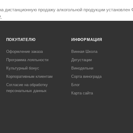
на дистанционную продажу алкогольной продукции установлен Ф
.
ПОКУПАТЕЛЮ
ИНФОРМАЦИЯ
Оформление заказа
Винная Школа
Программа лояльности
Дегустации
Культурный бонус
Винодельни
Корпоративным клиентам
Сорта винограда
Согласие на обработку
Блог
персональных данных
Карта сайта