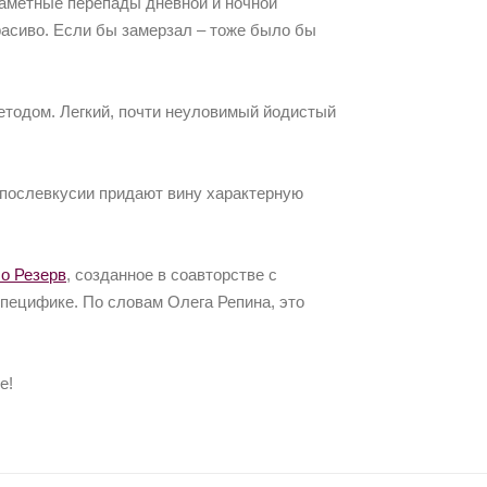
 заметные перепады дневной и ночной
красиво. Если бы замерзал – тоже было бы
етодом. Легкий, почти неуловимый йодистый
 послевкусии придают вину характерную
о Резерв
, созданное в соавторстве с
ецифике. По словам Олега Репина, это
е!