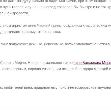
но не дает воздуху сильно охладиться зимой, при этом создает
о чуть теплее и суше – виноград созревал бы быстро и не так 
альной зрелости.
альном игристом вине Черный принц, созданном классическим м
одчеркивают харизму этого напитка.
линг полусухое: нежные, невесомые, чуть солоноватые нотки в
обрело в Мерло. Новое премиальное тихое
вино Балаклава Мерл
илось полным, хорошо созревшим именно благодаря морской сп
сех любителей вина, придавая ему поистине гомеровское звучани