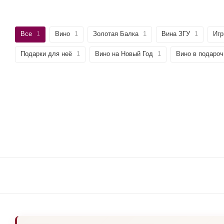
Все
1
Вино
1
Золотая Балка
1
Вина ЗГУ
1
Игр
Подарки для неё
1
Вино на Новый Год
1
Вино в подароч