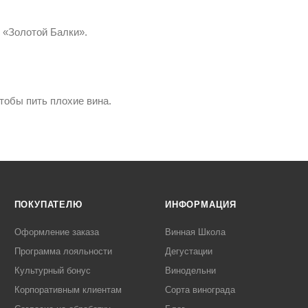
 «Золотой Балки».
чтобы пить плохие вина.
ПОКУПАТЕЛЮ
ИНФОРМАЦИЯ
Оформление заказа
Винная Школа
Программа лояльности
Дегустации
Культурный бонус
Винодельни
Корпоративным клиентам
Сорта винограда