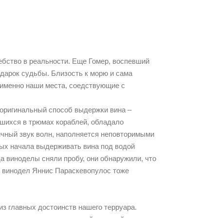
шебство в реальности. Еще Гомер, воспевший
дарок судьбы. Близость к морю и сама
 именно наши места, соедствующие с
оригинальный способ выдержки вина –
вшихся в трюмах кораблей, обладало
ичный звук волн, наполняется неповторимыми
вых начала выдерживать вина под водой
а виноделы сняли пробу, они обнаружили, что
й винодел Яннис Параскевопулос тоже
из главных достоинств нашего терруара.