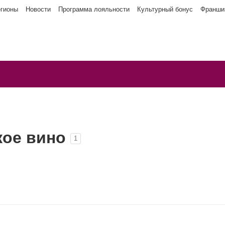
егионы
Новости
Программа лояльности
Культурный бонус
Франши
кое вино
1