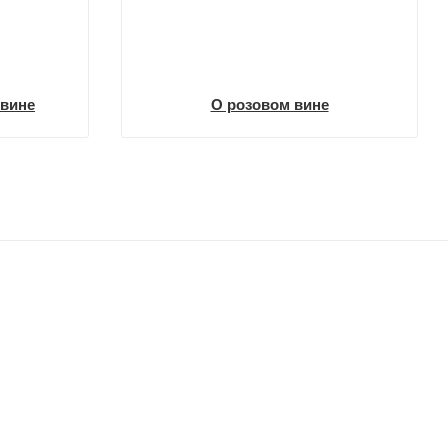
 вине
О розовом вине