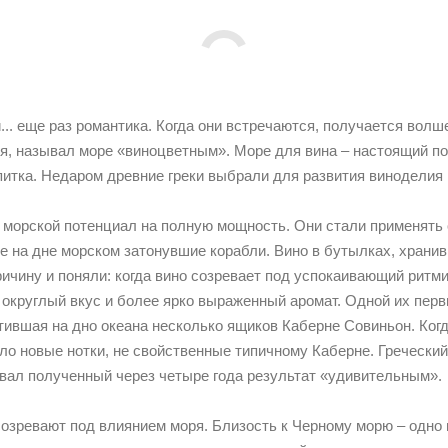
и... еще раз романтика. Когда они встречаются, получается вол
я, называл море «виноцветным». Море для вина – настоящий по
питка. Недаром древние греки выбрали для развития виноделия
морской потенциал на полную мощность. Они стали применять 
е на дне морском затонувшие корабли. Вино в бутылках, храни
ичину и поняли: когда вино созревает под успокаивающий ритм
 округлый вкус и более ярко выраженный аромат. Одной их пер
тившая на дно океана несколько ящиков Каберне Совиньон. Когд
ело новые нотки, не свойственные типичному Каберне. Гречески
звал полученный через четыре года результат «удивительным».
озревают под влиянием моря. Близость к Черному морю – одно 