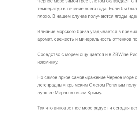
Черное море зимой греет, летом охлаждает. О
температур в течение всего года. Если бы был
плохо. В нашем случае получаются ягоды иде
Влияние морского бриза угадывается в преми
аромат, свежесть и минеральность оттенков п
Соседство с морем ощущается и в ZBWine Рис
изюминку.
Но самое яркое самовыражение Черное море 
легенрадным крымским Олегом Репиным получ
лучшее Мерло во всем Крыму.
Так что виноцветное море радует и сегодня в