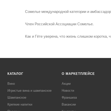
Сомелье международной категории и амбассадор
Член Российской Ассоциации Сомелье.
Как и Гёте уверена, что жизнь слишком коротка, 
КАТАЛОГ
О МАРКЕТПЛЕЙСЕ
Вино
Акции
Игристые вина и шампанское
Новости
Шампанское
Франшиза
Крепкие напитки
Вакансии