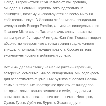
Сегодня гаражистами себя называют, как правило,
виноделы- новички. Термины законодательно не
защищены, поэтому и используются по всему миру на
собственный вкус. В Испании любая малая винодельня
именует себя Bodega Familiar, «семейная винодельня», во
Франции Micro-cuvee. Так или иначе, славу гаражным
винам дал их бунтарский имидж. Жан-Люк Тюневан творил
абсолютно невероятные с точки зрения традиционного
виноделия купажи. Нарушал правила, бросал вызовы,
экспериментировал и добивался успеха.
Вот и мы делаем ставку на малые (читай – гаражные,
авторские, семейные, микро- винодельни). Мы подбираем
для ассортимента фирменных бутиков «Золотая Балка»
самые интересные новаторские проекты от виноделов,
которые только-только заявляют о себе, – и даем им
возможность завоевать своих поклонников. Нестеров,
Сухов, Гусев, Дубинин, Бурлюк, Жаков и другие –