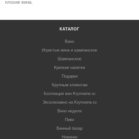
плохие вина.
КАТАЛОГ
Вино
Игристые вина и шампанское
Шампанское
Крепкие напитки
Подарки
Крупным клиентам
Коллекция вин Krymwine.ru
Эксклюзивно на Krymwine.ru
Вино недели
Пиво
Винный базар
Новинки