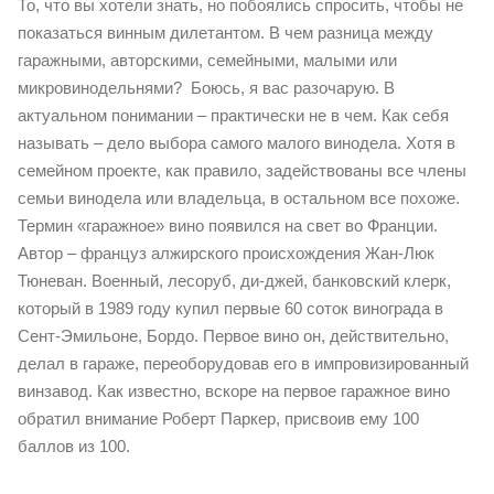
То, что вы хотели знать, но побоялись спросить, чтобы не
показаться винным дилетантом. В чем разница между
гаражными, авторскими, семейными, малыми или
микровинодельнями? Боюсь, я вас разочарую. В
актуальном понимании – практически не в чем. Как себя
называть – дело выбора самого малого винодела. Хотя в
семейном проекте, как правило, задействованы все члены
семьи винодела или владельца, в остальном все похоже.
Термин «гаражное» вино появился на свет во Франции.
Автор – француз алжирского происхождения Жан-Люк
Тюневан. Военный, лесоруб, ди-джей, банковский клерк,
который в 1989 году купил первые 60 соток винограда в
Сент-Эмильоне, Бордо. Первое вино он, действительно,
делал в гараже, переоборудовав его в импровизированный
винзавод. Как известно, вскоре на первое гаражное вино
обратил внимание Роберт Паркер, присвоив ему 100
баллов из 100.