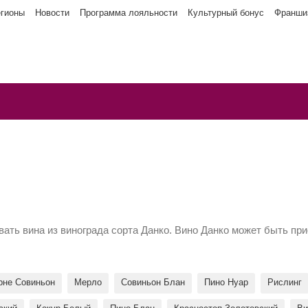
егионы
Новости
Программа лояльности
Культурный бонус
Франши
вать вина из винограда сорта Данко. Вино Данко может быть пр
рне Совиньон
Мерло
Совиньон Блан
Пино Нуар
Рислинг