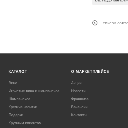
Бастардо Магарач
СПИСОК СОРТ
КАТАЛОГ
О МАРКЕТПЛЕЙСЕ
Вино
Акции
Игристые вина и шампанское
Новости
Шампанское
Франшиза
Крепкие напитки
Вакансии
Подарки
Контакты
Крупным клиентам