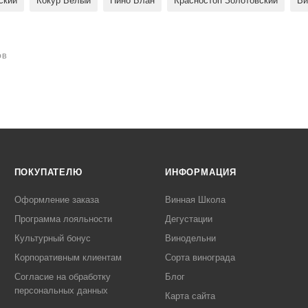
ский
Кокур Белый
Пино Блан
Красностоп Золотовский
Ви
ОВ
ПОКУПАТЕЛЮ
ИНФОРМАЦИЯ
Оформление заказа
Винная Школа
Программа лояльности
Дегустации
Культурный бонус
Винодельни
Корпоративным клиентам
Сорта винограда
Согласие на обработку
Блог
персональных данных
Карта сайта