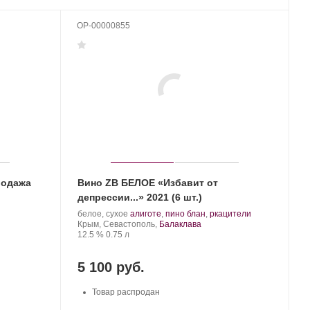
OP-00000855
родажа
Вино ZB БЕЛОЕ «Избавит от
депрессии...» 2021 (6 шт.)
Производитель:
.
.
белое, сухое
алиготе
,
пино блан
,
ркацители
Золотая
Регион:
Сорт
Крым, Севастополь,
Балаклава
Балка.
Крепость
.
Объем
винограда:
12.5 %
0.75 л
5 100 руб.
Товар распродан