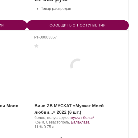
Товар распродан
ИИ
СООБЩИТЬ О ПОСТУПЛЕНИИ
РТ-00003857
ели Моих
Вино ZB МУСКАТ «Мускат Моей
любви...» 2022 (6 шт.)
Производитель:
.
.
белое, полусладкое
мускат белый
Золотая
Регион:
Сорт
Крым, Севастополь,
Балаклава
Балка.
Крепость
.
Объем
винограда:
11 %
0.75 л