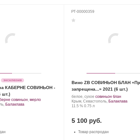
РТ-00000359
Вино ZB СОВИНЬОН БЛАН «П
ура КАБЕРНЕ СОВИНЬОН -
запрещена...» 2021 (6 шт.)
 шт.)
Производитель:
.
.
белое, сухое
совиньон блан
.
берне совиньон
,
мерло
Золотая
Регион:
Сорт
Крым, Севастополь,
Балаклава
рт
ль,
Балаклава
Балка.
Крепость
.
Объем
винограда:
11.5 %
0.75 л
нограда:
5 100 руб.
дан
Товар распродан