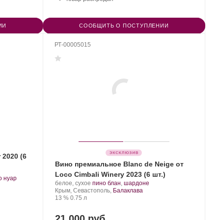
ИИ
СООБЩИТЬ О ПОСТУПЛЕНИИ
РТ-00005015
 2020 (6
Вино премиальное Blanc de Neige от
Loco Cimbali Winery 2023 (6 шт.)
.
о нуар
Производитель:
.
.
белое, сухое
пино блан
,
шардоне
Loco
Регион:
Сорт
Крым, Севастополь,
Балаклава
Cimbali
Крепость
.
Объем
винограда:
13 %
0.75 л
Winery.
21 000 руб.