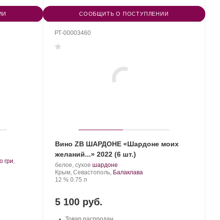
ИИ
СООБЩИТЬ О ПОСТУПЛЕНИИ
РТ-00003460
Вино ZB ШАРДОНЕ «Шардоне моих
желаний...» 2022 (6 шт.)
о гри
,
Производитель:
.
.
белое, сухое
шардоне
Золотая
Регион:
Сорт
Крым, Севастополь,
Балаклава
Балка.
Крепость
.
Объем
винограда:
12 %
0.75 л
5 100 руб.
Товар распродан