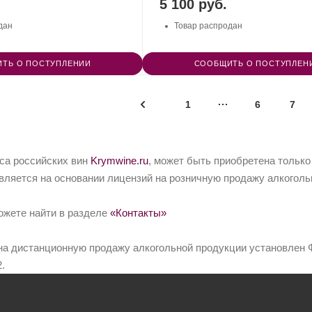
5 100 руб.
дан
Товар распродан
ТЬ О ПОСТУПЛЕНИИ
СООБЩИТЬ О ПОСТУПЛЕН
1
6
7
йса российских вин
Krymwine.ru
, может быть приобретена только
вляется на основании лицензий на розничную продажу алкоголь
ожете найти в разделе
«Контакты»
на дистанционную продажу алкогольной продукции установлен Ф
.