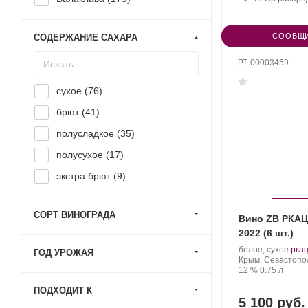
СООБЩИ
СОДЕРЖАНИЕ САХАРА
РТ-00003459
сухое (
76
)
брют (
41
)
полусладкое (
35
)
полусухое (
17
)
экстра брют (
9
)
СОРТ ВИНОГРАДА
Вино ZB РКАЦ
2022 (6 шт.)
Производитель:
.
белое, сухое
рка
ГОД УРОЖАЯ
Золотая
Регион:
Сор
Крым, Севастопо
Балка.
Крепость
.
Объем
вино
12 %
0.75 л
ПОДХОДИТ К
5 100 руб.