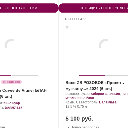
ТЬ О ПОСТУПЛЕНИИ
СООБЩИТЬ О ПОСТУПЛЕН
РТ-00000433
Вино ZB РОЗОВОЕ «Принять
мужчину...» 2024 (6 шт.)
 Cuvee de Vitmer БЛАН
Производитель:
.
розовое, сухое
каберне совиньон
,
пин
6 шт.)
Золотая
Сорт
.
мерло
,
пино блан
Балка.
Регион:
винограда:
Крым, Севастополь,
Балаклава
.
.
ют
пино нуар
Крепость
.
Объем
12.5 %
0.75 л
Сорт
ль,
Балаклава
винограда:
5 100 руб.
дан
Товар распродан