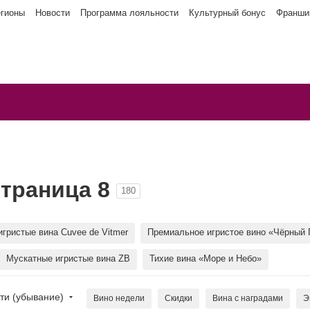
егионы
Новости
Программа лояльности
Культурный бонус
Франши
страница 8
180
гристые вина Cuvee de Vitmer
Премиальное игристое вино «Чёрный 
Мускатные игристые вина ZB
Тихие вина «Море и Небо»
ти (убывание)
Вино недели
Скидки
Вина с наградами
Э