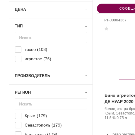
СООБЩИ
ЦЕНА
РТ-00004367
ТИП
тихое (
103
)
игристое (
76
)
ПРОИЗВОДИТЕЛЬ
РЕГИОН
Вино игристое
ДЕ НУАР 2020 (
Производитель:
белое, экстра бр
Золотая
Регион:
Крым, Севастопо
Крым (
179
)
Балка.
Крепость
.
Объем
11.5 %
0.75 л
Севастополь (
179
)
Балаклава (
179
)
Товар распро