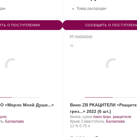
дан
Товар распродан
ТЬ О ПОСТУПЛЕНИИ
СООБЩИТЬ О ПОСТУПЛЕН
РТ-00004045
О «Мерло Моей Души...»
Вино ZB РКАЦИТЕЛИ «Ркацит
грез...» 2022 (6 шт.)
.
Производитель:
.
.
ерло
белое, сухое
пино блан
,
ркацители
рт
Золотая
Регион:
Сорт
ль,
Балаклава
Крым, Севастополь,
Балаклава
нограда:
Балка.
Крепость
.
Объем
винограда:
12 %
0.75 л