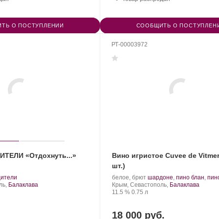
ТЬ О ПОСТУПЛЕНИИ
СООБЩИТЬ О ПОСТУПЛЕН
РТ-00003972
ИТЕЛИ «Отдохнуть...»
Вино игристое Cuvee de Vitmer
шт.)
.
Производитель:
.
цители
белое, брют
шардоне
,
пино блан
,
пин
т
Золотая
Регион:
Сорт
ль,
Балаклава
Крым, Севастополь,
Балаклава
града:
Балка.
Крепость
.
Объем
винограда:
11.5 %
0.75 л
18 000 руб.