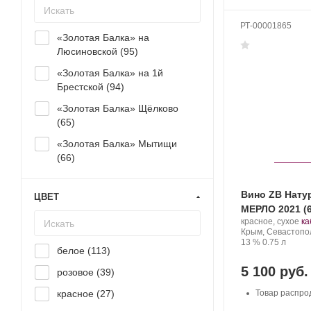
РТ-00001865
«Золотая Балка» на
Люсиновской (
95
)
«Золотая Балка» на 1й
Брестской (
94
)
«Золотая Балка» Щёлково
(
65
)
«Золотая Балка» Мытищи
(
66
)
Вино ZB Нат
ЦВЕТ
МЕРЛО 2021 (6
Производитель:
.
красное, сухое
ка
Золотая
Регион:
Со
Крым, Севастопо
Балка.
Крепость
.
Объем
ви
13 %
0.75 л
белое (
113
)
5 100 руб.
розовое (
39
)
красное (
27
)
Товар распро