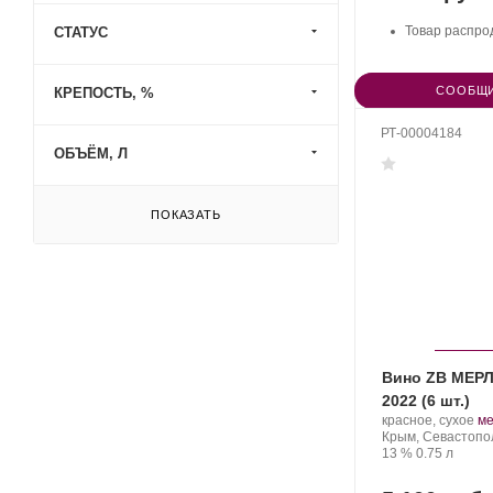
Товар распро
СТАТУС
СООБЩИ
КРЕПОСТЬ, %
РТ-00004184
ОБЪЁМ, Л
ПОКАЗАТЬ
Вино ZB МЕРЛ
2022 (6 шт.)
Производитель:
.
красное, сухое
м
Золотая
Регион:
Со
Крым, Севастопо
Балка.
Крепость
.
Объем
ви
13 %
0.75 л