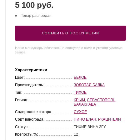
5 100 руб.
Товар распродан
СООБЩИТЬ О ПОСТУПЛЕНИИ
Наши менеджеры обязательно свяжутся с вами и уточнят условия
заказа
Характеристики
Цвет:
БЕЛОЕ
Производитель:
ЗОЛОТАЯ БАЛКА
Тип:
ТИХОЕ
Регион:
КРЫМ
,
СЕВАСТОПОЛЬ
,
БАЛАКЛАВА
Содержание сахара:
СУХОЕ
Сорт винограда:
ПИНО БЛАН
,
РКАЦИТЕЛИ
Статус:
ТИХИЕ ВИНА ЗГУ
Крепость, %:
12