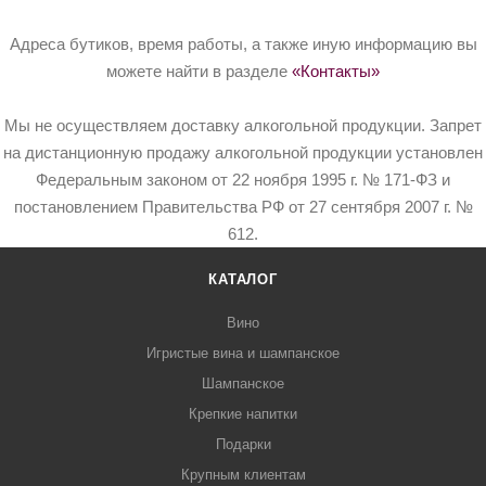
Адреса бутиков, время работы, а также иную информацию вы
можете найти в разделе
«Контакты»
Мы не осуществляем доставку алкогольной продукции. Запрет
на дистанционную продажу алкогольной продукции установлен
Федеральным законом от 22 ноября 1995 г. № 171-ФЗ и
постановлением Правительства РФ от 27 сентября 2007 г. №
612.
КАТАЛОГ
Вино
Игристые вина и шампанское
Шампанское
Крепкие напитки
Подарки
Крупным клиентам