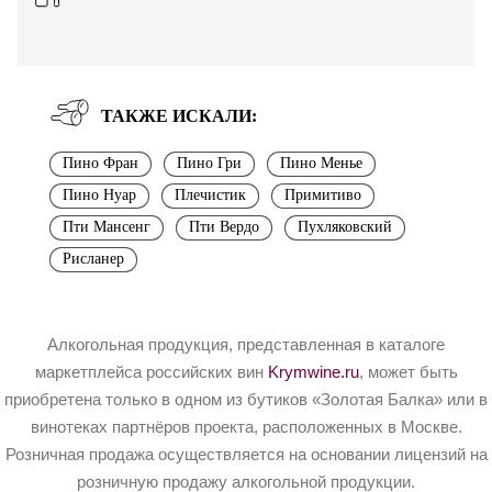
ТАКЖЕ ИСКАЛИ:
Пино Фран
Пино Гри
Пино Менье
Пино Нуар
Плечистик
Примитиво
Пти Мансенг
Пти Вердо
Пухляковский
Рисланер
Алкогольная продукция, представленная в каталоге
маркетплейса российских вин
Krymwine.ru
, может быть
приобретена только в одном из бутиков «Золотая Балка» или в
винотеках партнёров проекта, расположенных в Москве.
Розничная продажа осуществляется на основании лицензий на
розничную продажу алкогольной продукции.