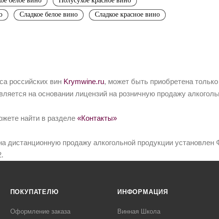
ое белое вино
Полусухое красное вино
о
Сладкое белое вино
Сладкое красное вино
йса российских вин
Krymwine.ru
, может быть приобретена только
вляется на основании лицензий на розничную продажу алкоголь
ожете найти в разделе
«Контакты»
на дистанционную продажу алкогольной продукции установлен Ф
.
ПОКУПАТЕЛЮ
ИНФОРМАЦИЯ
Оформление заказа
Винная Школа