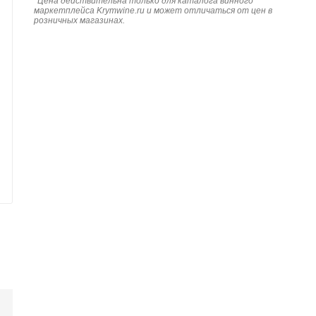
*
Цена действительна только для каталога винного
маркетплейса Krymwine.ru и может отличаться от цен в
розничных магазинах.