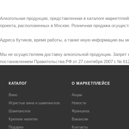
Алкогольная продукция, представленная в каталоге маркетпле
проекта, расположенных в Москве. Розничная продажа осущест
Адреса бутиков, время работы, а также иную информацию вы м
Мы не осуществляем доставку алкогольной продукции. Запрет 
постановлением Правительства РФ от 27 сентября 2007 г. № 612
КАТАЛОГ
О МАРКЕТПЛЕЙСЕ
Вино
Акции
Игристые вина и шампанское
Новости
Шампанское
Франшиза
Крепкие напитки
Вакансии
Подарки
Контакты