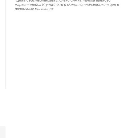
*
Цена действительна только для каталога винного
маркетплейса Krymwine.ru и может отличаться от цен в
розничных магазинах.