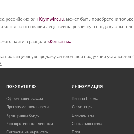
йса российских вин
Krymwine.ru
, может быть приобретена только
вляется на основании лицензий на розничную продажу алкоголь
ожете найти в разделе
«Контакты»
на дистанционную продажу алкогольной продукции установлен Ф
.
ПОКУПАТЕЛЮ
ИНФОРМАЦИЯ
Оформление заказа
Винная Школа
Программа лояльности
Дегустации
Культурный бонус
Винодельни
Корпоративным клиентам
Сорта винограда
Согласие на обработку
Блог