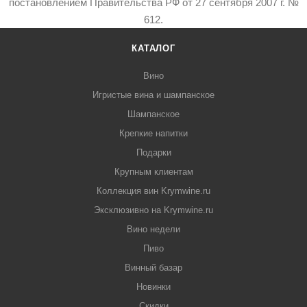
постановлением Правительства РФ от 27 сентября 2007 г. №
612.
КАТАЛОГ
Вино
Игристые вина и шампанское
Шампанское
Крепкие напитки
Подарки
Крупным клиентам
Коллекция вин Krymwine.ru
Эксклюзивно на Krymwine.ru
Вино недели
Пиво
Винный базар
Новинки
Скидки