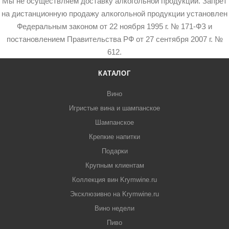
Мы не осуществляем доставку алкогольной продукции. Запрет
на дистанционную продажу алкогольной продукции установлен
Федеральным законом от 22 ноября 1995 г. № 171-ФЗ и
постановлением Правительства РФ от 27 сентября 2007 г. №
612.
КАТАЛОГ
Вино
Игристые вина и шампанское
Шампанское
Крепкие напитки
Подарки
Крупным клиентам
Коллекция вин Krymwine.ru
Эксклюзивно на Krymwine.ru
Вино недели
Пиво