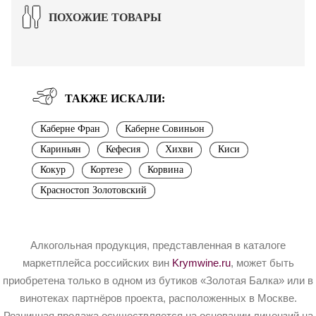
ПОХОЖИЕ ТОВАРЫ
ТАКЖЕ ИСКАЛИ:
Каберне Фран
Каберне Совиньон
Кариньян
Кефесия
Хихви
Киси
Кокур
Кортезе
Корвина
Красностоп Золотовский
Алкогольная продукция, представленная в каталоге
маркетплейса российских вин
Krymwine.ru
, может быть
приобретена только в одном из бутиков «Золотая Балка» или в
винотеках партнёров проекта, расположенных в Москве.
Розничная продажа осуществляется на основании лицензий на