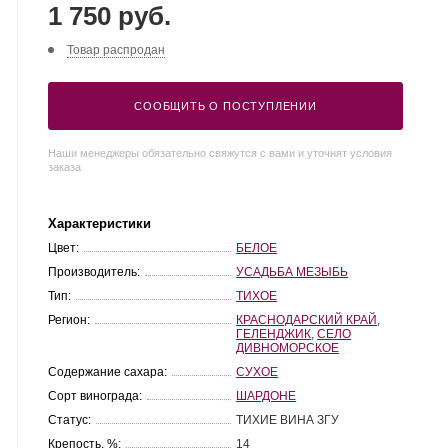
1 750 руб.
Товар распродан
СООБЩИТЬ О ПОСТУПЛЕНИИ
Наши менеджеры обязательно свяжутся с вами и уточнят условия
заказа
Характеристики
Цвет:
БЕЛОЕ
Производитель:
УСАДЬБА МЕЗЫБЬ
Тип:
ТИХОЕ
Регион:
КРАСНОДАРСКИЙ КРАЙ
,
ГЕЛЕНДЖИК
,
СЕЛО
ДИВНОМОРСКОЕ
Содержание сахара:
СУХОЕ
Сорт винограда:
ШАРДОНЕ
Статус:
ТИХИЕ ВИНА ЗГУ
Крепость, %:
14