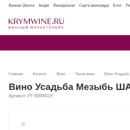
Винная Школа
Акции
Винодельни
Сорта винограда
Блог
Р
—
—
—
—
Главная
Каталог
Вино
Тихое вино
Вино Усадьб
Вино Усадьба Мезыбь Ш
Артикул:
РТ-00004119