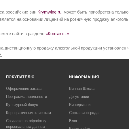
йса российских вин
Krymwine.ru
, может быть приобретена только
вляется на основании лицензий на розничную продажу алкоголь
ожете найти в разделе
«Контакты»
на дистанционную продажу алкогольной продукции установлен Ф
.
ПОКУПАТЕЛЮ
ИНФОРМАЦИЯ
Оформление заказа
Винная Школа
Программа лояльности
Дегустации
Культурный бонус
Винодельни
Корпоративным клиентам
Сорта винограда
Согласие на обработку
Блог
персональных данных
Карта сайта