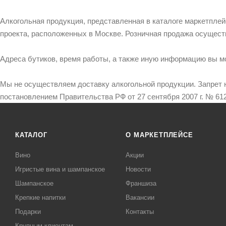
Алкогольная продукция, представленная в каталоге маркетпле
проекта, расположенных в Москве. Розничная продажа осущест
Адреса бутиков, время работы, а также иную информацию вы м
Мы не осуществляем доставку алкогольной продукции. Запрет 
постановлением Правительства РФ от 27 сентября 2007 г. № 612
КАТАЛОГ
О МАРКЕТПЛЕЙСЕ
Вино
Акции
Игристые вина и шампанское
Новости
Шампанское
Франшиза
Крепкие напитки
Вакансии
Подарки
Контакты
Крупным клиентам