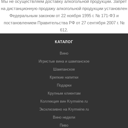
Мы не осуществляем доставку алкогольной продукции. Запрет
на дистанционную продажу алкогольной продукции установлен
Федеральным законом от 22 ноября 1995 г. № 171-ФЗ и
постановлением Правительства РФ от 27 сентября 2007 г. №
612.
КАТАЛОГ
Вино
Игристые вина и шампанское
Шампанское
Крепкие напитки
Подарки
Крупным клиентам
Коллекция вин Krymwine.ru
Эксклюзивно на Krymwine.ru
Вино недели
Пиво