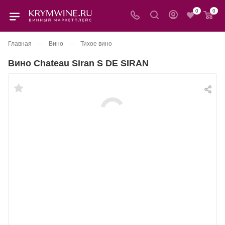
0
0
—
—
Главная
Вино
Тихое вино
Вино Chateau Siran S DE SIRAN