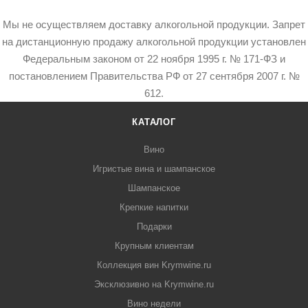
Мы не осуществляем доставку алкогольной продукции. Запрет
на дистанционную продажу алкогольной продукции установлен
Федеральным законом от 22 ноября 1995 г. № 171-ФЗ и
постановлением Правительства РФ от 27 сентября 2007 г. №
612.
КАТАЛОГ
Вино
Игристые вина и шампанское
Шампанское
Крепкие напитки
Подарки
Крупным клиентам
Коллекция вин Krymwine.ru
Эксклюзивно на Krymwine.ru
Вино недели