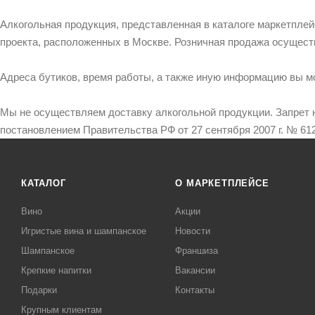
Алкогольная продукция, представленная в каталоге маркетпле
проекта, расположенных в Москве. Розничная продажа осущест
Адреса бутиков, время работы, а также иную информацию вы м
Мы не осуществляем доставку алкогольной продукции. Запрет 
постановлением Правительства РФ от 27 сентября 2007 г. № 612
КАТАЛОГ
О МАРКЕТПЛЕЙСЕ
Вино
Акции
Игристые вина и шампанское
Новости
Шампанское
Франшиза
Крепкие напитки
Вакансии
Подарки
Контакты
Крупным клиентам