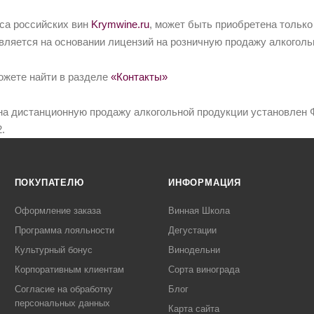
йса российских вин
Krymwine.ru
, может быть приобретена только
вляется на основании лицензий на розничную продажу алкоголь
ожете найти в разделе
«Контакты»
на дистанционную продажу алкогольной продукции установлен Ф
.
ПОКУПАТЕЛЮ
ИНФОРМАЦИЯ
Оформление заказа
Винная Школа
Программа лояльности
Дегустации
Культурный бонус
Винодельни
Корпоративным клиентам
Сорта винограда
Согласие на обработку
Блог
персональных данных
Карта сайта