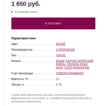
1 650 руб.
В наличии:
мало
В КОРЗИНУ
Характеристики
Цвет:
БЕЛОЕ
Производитель:
САТЕРА/ESSE
Тип:
ТИХОЕ
Регион:
КРЫМ
,
БАХЧИСАРАЙСКИЙ
РАЙОН
,
ДОЛИНА РЕКИ
КАЧА
,
СЕЛО ДОЛИННОЕ
Сорт винограда:
ГЕВЮРЦТРАМИНЕР
Крепость, %:
13
Объём, л:
0.75
*
Цена действительна только для каталога винного
маркетплейса Krymwine.ru и может отличаться от цен в
розничных магазинах.