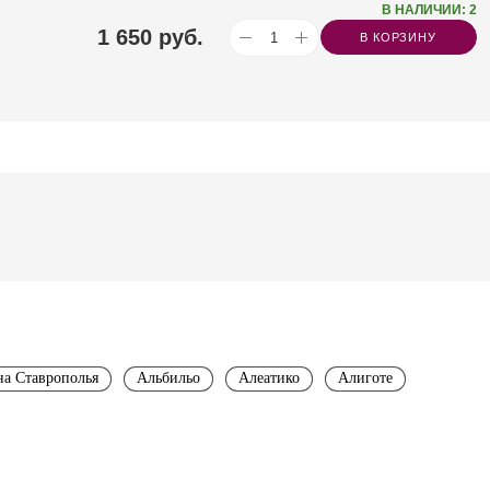
В НАЛИЧИИ: 2
1 650
руб.
В КОРЗИНУ
а Ставрополья
Альбильо
Алеатико
Алиготе