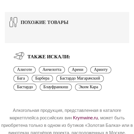
ПОХОЖИЕ ТОВАРЫ
ТАКЖЕ ИСКАЛИ:
Алиготе
Анчелотта
Арени
Аринту
Бага
Барбера
Бастардо Магарачский
Бастардо
Блауфранкиш
Эким Кара
Алкогольная продукция, представленная в каталоге
маркетплейса российских вин
Krymwine.ru
, может быть
приобретена только в одном из бутиков «Золотая Балка» или в
винотеках партнёров проекта, расположенных в Москве.