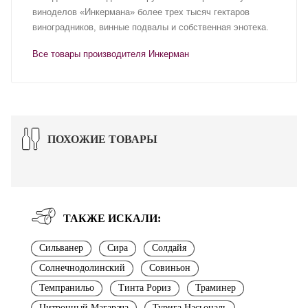
виноделов «Инкермана» более трех тысяч гектаров
виноградников, винные подвалы и собственная энотека.
Все товары производителя Инкерман
ПОХОЖИЕ ТОВАРЫ
ТАКЖЕ ИСКАЛИ:
Сильванер
Сира
Солдайя
Солнечнодолинский
Совиньон
Темпранильо
Тинта Рориз
Траминер
Цитронный Магарача
Турига Насьональ