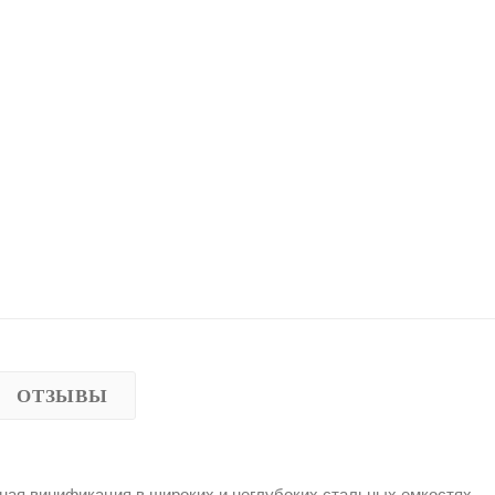
ОТЗЫВЫ
нная винификация в широких и неглубоких стальных емкостях.