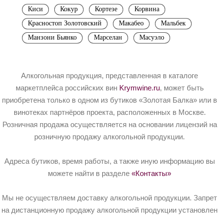
Киси
Кокур
Кортезе
Корвина
Красностоп Золотовский
Макабео
Мальбек
Манзони Бьянко
Марселан
Масуэло
Алкогольная продукция, представленная в каталоге
маркетплейса российских вин
Krymwine.ru
, может быть
приобретена только в одном из бутиков «Золотая Балка» или в
винотеках партнёров проекта, расположенных в Москве.
Розничная продажа осуществляется на основании лицензий на
розничную продажу алкогольной продукции.
Адреса бутиков, время работы, а также иную информацию вы
можете найти в разделе
«Контакты»
Мы не осуществляем доставку алкогольной продукции. Запрет
на дистанционную продажу алкогольной продукции установлен