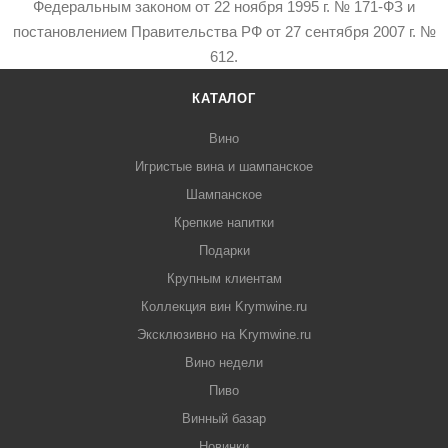
Федеральным законом от 22 ноября 1995 г. № 171-ФЗ и
постановлением Правительства РФ от 27 сентября 2007 г. №
612.
КАТАЛОГ
Вино
Игристые вина и шампанское
Шампанское
Крепкие напитки
Подарки
Крупным клиентам
Коллекция вин Krymwine.ru
Эксклюзивно на Krymwine.ru
Вино недели
Пиво
Винный базар
Новинки