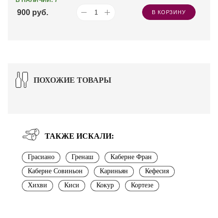
900
руб.
В КОРЗИНУ
ПОХОЖИЕ ТОВАРЫ
ТАКЖЕ ИСКАЛИ:
Грасиано
Гренаш
Каберне Фран
Каберне Совиньон
Кариньян
Кефесия
Хихви
Киси
Кокур
Кортезе