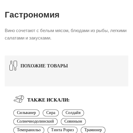
Гастрономия
Вино сочетают с белым мясом, блюдами из рыбы, легкими
салатами и закусками.
ПОХОЖИЕ ТОВАРЫ
ТАКЖЕ ИСКАЛИ:
Сильванер
Сира
Солдайя
Солнечнодолинский
Совиньон
Темпранильо
Тинта Рориз
Траминер