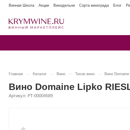
Винная Школа
Акции
Винодельни
Сорта винограда
Блог
Р
—
—
—
—
Главная
Каталог
Вино
Тихое вино
Вино Domaine
Вино Domaine Lipko RIES
Артикул:
РТ-00004589