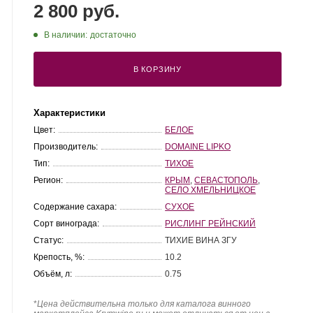
2 800 руб.
В наличии:
достаточно
В КОРЗИНУ
Характеристики
Цвет:
БЕЛОЕ
Производитель:
DOMAINE LIPKO
Тип:
ТИХОЕ
Регион:
КРЫМ
,
СЕВАСТОПОЛЬ
,
СЕЛО ХМЕЛЬНИЦКОЕ
Содержание сахара:
СУХОЕ
Сорт винограда:
РИСЛИНГ РЕЙНСКИЙ
Статус:
ТИХИЕ ВИНА ЗГУ
Крепость, %:
10.2
Объём, л:
0.75
*
Цена действительна только для каталога винного