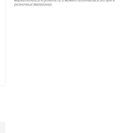
маркетплейса Krymwine.ru и может отличаться от цен в
розничных магазинах.