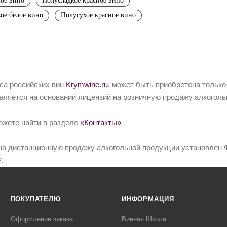
лое вино
Полусладкое красное вино
ое белое вино
Полусухое красное вино
йса российских вин
Krymwine.ru
, может быть приобретена только
вляется на основании лицензий на розничную продажу алкоголь
ожете найти в разделе
«Контакты»
на дистанционную продажу алкогольной продукции установлен Ф
.
ПОКУПАТЕЛЮ
ИНФОРМАЦИЯ
Оформление заказа
Винная Школа