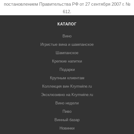
постановлением Правительства РФ от 27 сентября 2007 г. №
612.
КАТАЛОГ
Вино
Игристые вина и шампанское
Шампанское
Крепкие напитки
Подарки
Крупным клиентам
Коллекция вин Krymwine.ru
Эксклюзивно на Krymwine.ru
Вино недели
Пиво
Винный базар
Новинки