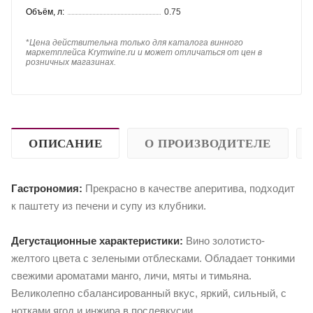
Объём, л:
0.75
*
Цена действительна только для каталога винного
маркетплейса Krymwine.ru и может отличаться от цен в
розничных магазинах.
ОПИСАНИЕ
О ПРОИЗВОДИТЕЛЕ
Гастрономия:
Прекрасно в качестве аперитива, подходит
к паштету из печени и супу из клубники.
Дегустационные характеристики:
Вино золотисто-
желтого цвета с зелеными отблесками. Обладает тонкими
свежими ароматами манго, личи, мяты и тимьяна.
Великолепно сбалансированный вкус, яркий, сильный, с
нотками ягод и инжира в послевкусии.