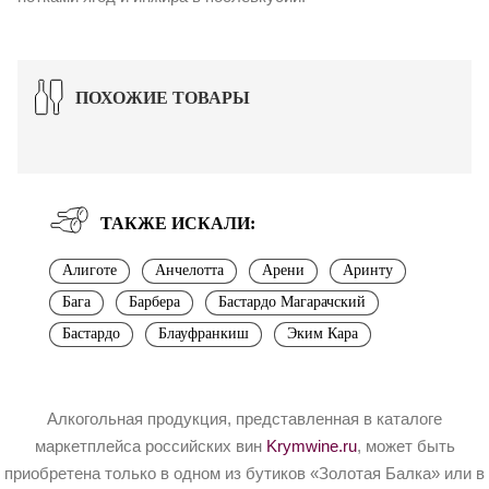
ПОХОЖИЕ ТОВАРЫ
ТАКЖЕ ИСКАЛИ:
Алиготе
Анчелотта
Арени
Аринту
Бага
Барбера
Бастардо Магарачский
Бастардо
Блауфранкиш
Эким Кара
Алкогольная продукция, представленная в каталоге
маркетплейса российских вин
Krymwine.ru
, может быть
приобретена только в одном из бутиков «Золотая Балка» или в