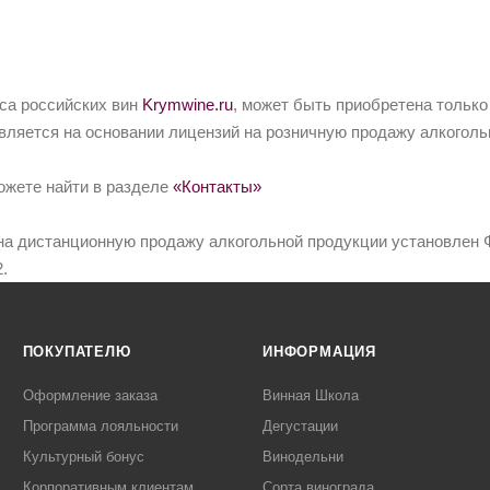
йса российских вин
Krymwine.ru
, может быть приобретена только
вляется на основании лицензий на розничную продажу алкоголь
ожете найти в разделе
«Контакты»
на дистанционную продажу алкогольной продукции установлен Ф
.
ПОКУПАТЕЛЮ
ИНФОРМАЦИЯ
Оформление заказа
Винная Школа
Программа лояльности
Дегустации
Культурный бонус
Винодельни
Корпоративным клиентам
Сорта винограда