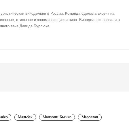
уристическая винодельня в России. Команда сделала акцент на
олепные, стильные и запоминающиеся вина. Винодельню назвали в
ряного века Давида Бурлюка.
абео
Мальбек
Манзони Бьянко
Марселан