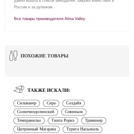
давно вошла в список виноделен, широко известных в
России и за рубежом.
Все товары производителя Alma Valley
ПОХОЖИЕ ТОВАРЫ
ТАКЖЕ ИСКАЛИ:
Сильванер
Сира
Солдайя
Солнечнодолинский
Совиньон
Темпранильо
Тинта Рориз
Траминер
Цитронный Магарача
Турига Насьональ