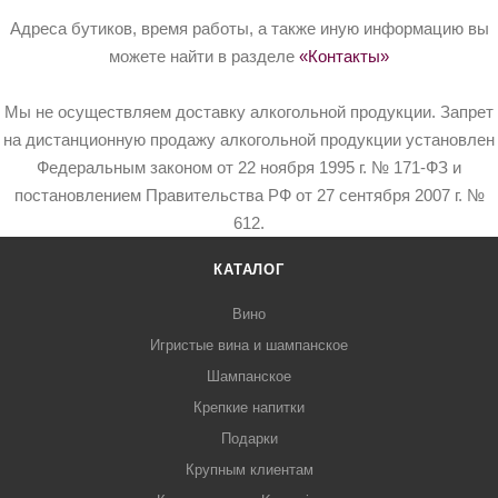
Адреса бутиков, время работы, а также иную информацию вы
можете найти в разделе
«Контакты»
Мы не осуществляем доставку алкогольной продукции. Запрет
на дистанционную продажу алкогольной продукции установлен
Федеральным законом от 22 ноября 1995 г. № 171-ФЗ и
постановлением Правительства РФ от 27 сентября 2007 г. №
612.
КАТАЛОГ
Вино
Игристые вина и шампанское
Шампанское
Крепкие напитки
Подарки
Крупным клиентам