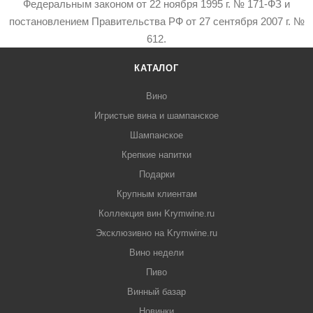
Федеральным законом от 22 ноября 1995 г. № 171-ФЗ и
постановлением Правительства РФ от 27 сентября 2007 г. №
612.
КАТАЛОГ
Вино
Игристые вина и шампанское
Шампанское
Крепкие напитки
Подарки
Крупным клиентам
Коллекция вин Krymwine.ru
Эксклюзивно на Krymwine.ru
Вино недели
Пиво
Винный базар
Новинки