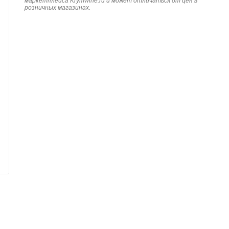
маркетплейса Krymwine.ru и может отличаться от цен в
розничных магазинах.