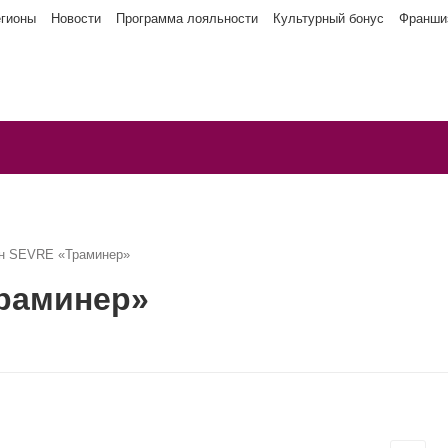
егионы
Новости
Программа лояльности
Культурный бонус
Франши
н SEVRE «Траминер»
раминер»