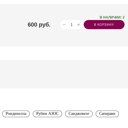
В НАЛИЧИИ: 2
600
руб.
В КОРЗИНУ
Рондинелла
Рубин АЗОС
Санджовезе
Саперави