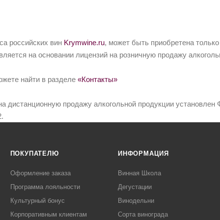
йса российских вин
Krymwine.ru
, может быть приобретена только
вляется на основании лицензий на розничную продажу алкоголь
ожете найти в разделе
«Контакты»
на дистанционную продажу алкогольной продукции установлен Ф
.
ПОКУПАТЕЛЮ
ИНФОРМАЦИЯ
Оформление заказа
Винная Школа
Программа лояльности
Дегустации
Культурный бонус
Винодельни
Корпоративным клиентам
Сорта винограда