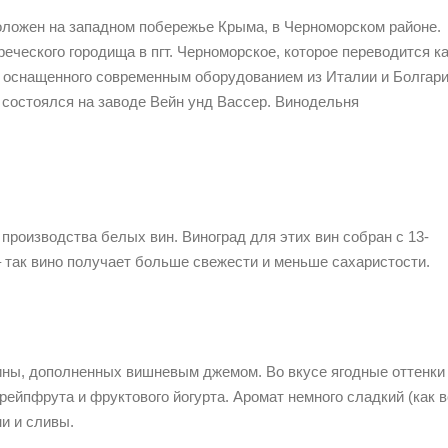
оложен на западном побережье Крыма, в Черноморском районе.
ческого городища в пгт. Черноморское, которое переводится к
 оснащенного современным оборудованием из Италии и Болгари
н состоялся на заводе Вейн унд Вассер. Винодельня
 производства белых вин. Виноград для этих вин собран с 13-
– так вино получает больше свежести и меньше сахаристости.
дины, дополненных вишневым джемом. Во вкусе ягодные оттенки
рейпфрута и фруктового йогурта. Аромат немного сладкий (как в
и и сливы.