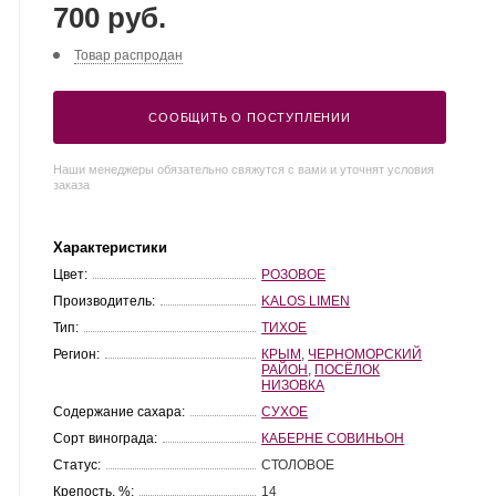
700 руб.
Товар распродан
СООБЩИТЬ О ПОСТУПЛЕНИИ
Наши менеджеры обязательно свяжутся с вами и уточнят условия
заказа
Характеристики
Цвет:
РОЗОВОЕ
Производитель:
KALOS LIMEN
Тип:
ТИХОЕ
Регион:
КРЫМ
,
ЧЕРНОМОРСКИЙ
РАЙОН
,
ПОСЁЛОК
НИЗОВКА
Содержание сахара:
СУХОЕ
Сорт винограда:
КАБЕРНЕ СОВИНЬОН
Статус:
СТОЛОВОЕ
Крепость, %:
14