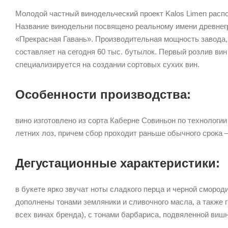
Молодой частный винодельческий проект Kalos Limen расп
Название винодельни посвящено реальному имени древнегре
«Прекрасная Гавань». Производительная мощность завода,
составляет на сегодня 60 тыс. бутылок. Первый розлив ви
специализируется на создании сортовых сухих вин.
Особенности производства:
вино изготовлено из сорта Каберне Совиньон по технологии
летних лоз, причем сбор проходит раньше обычного срока 
Дегустационные характеристики:
в букете ярко звучат ноты сладкого перца и черной сморо
дополнены тонами земляники и сливочного масла, а также г
всех винах бренда), с тонами барбариса, подвяленной вишн