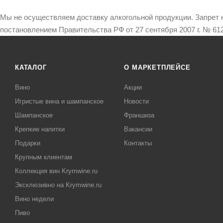
Мы не осуществляем доставку алкогольной продукции. Запрет 
постановлением Правительства РФ от 27 сентября 2007 г. № 612
КАТАЛОГ
О МАРКЕТПЛЕЙСЕ
Вино
Акции
Игристые вина и шампанское
Новости
Шампанское
Франшиза
Крепкие напитки
Вакансии
Подарки
Контакты
Крупным клиентам
Коллекция вин Krymwine.ru
Эксклюзивно на Krymwine.ru
Вино недели
Пиво