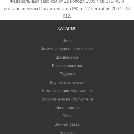
Федеральным законом от 22 ноября 1995 г. № 171-ФЗ и
постановлением Правительства РФ от 27 сентября 2007 г. №
612.
КАТАЛОГ
Вино
Игристые вина и шампанское
Шампанское
Крепкие напитки
Подарки
Крупным клиентам
Коллекция вин Krymwine.ru
Эксклюзивно на Krymwine.ru
Вино недели
Пиво
Винный базар
Новинки