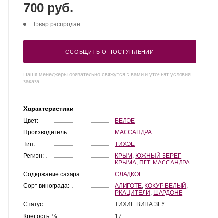
700 руб.
Товар распродан
СООБЩИТЬ О ПОСТУПЛЕНИИ
Наши менеджеры обязательно свяжутся с вами и уточнят условия
заказа
Характеристики
Цвет:
БЕЛОЕ
Производитель:
МАССАНДРА
Тип:
ТИХОЕ
Регион:
КРЫМ
,
ЮЖНЫЙ БЕРЕГ
КРЫМА
,
ПГТ. МАССАНДРА
Содержание сахара:
СЛАДКОЕ
Сорт винограда:
АЛИГОТЕ
,
КОКУР БЕЛЫЙ
,
РКАЦИТЕЛИ
,
ШАРДОНЕ
Статус:
ТИХИЕ ВИНА ЗГУ
Крепость, %:
17