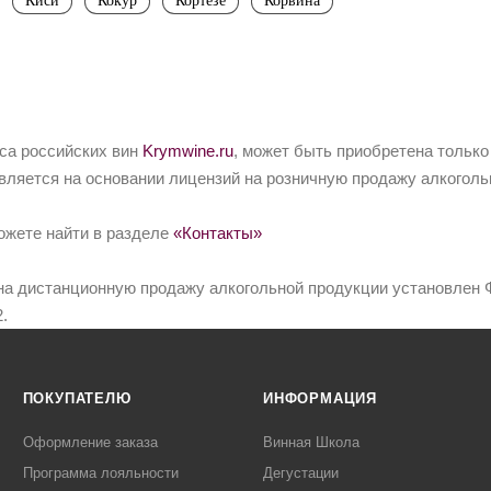
Киси
Кокур
Кортезе
Корвина
йса российских вин
Krymwine.ru
, может быть приобретена только
вляется на основании лицензий на розничную продажу алкоголь
ожете найти в разделе
«Контакты»
на дистанционную продажу алкогольной продукции установлен Ф
.
ПОКУПАТЕЛЮ
ИНФОРМАЦИЯ
Оформление заказа
Винная Школа
Программа лояльности
Дегустации