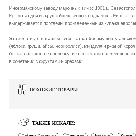
Инкерманскому заводу марочных вин (с 1961 г., Севастопо
Крыма и одни из крупнейших винных подвалов в Европе, где
выдерживается портвейн, произведенный из купажа европей
Это золотисто-янтарное вино – ответ белому португальск
(яблока, груши, айвы, чернослива), миндаля и ржаной коро
бочка, дает долгое послевкусие с оттенком свежеиспеченно
в сочетании с фруктами и орехами.
ПОХОЖИЕ ТОВАРЫ
ТАКЖЕ ИСКАЛИ: