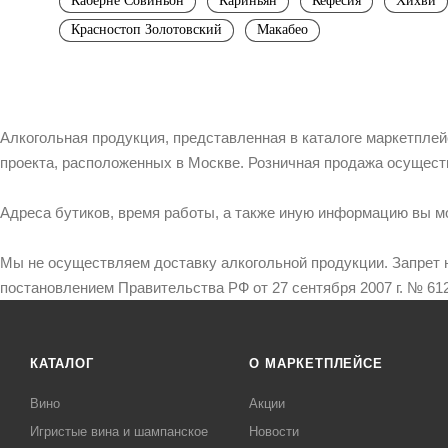
Каберне Совиньон
Кариньян
Кефесия
Хихви
Красностоп Золотовский
Макабео
Алкогольная продукция, представленная в каталоге маркетпле
проекта, расположенных в Москве. Розничная продажа осущест
Адреса бутиков, время работы, а также иную информацию вы м
Мы не осуществляем доставку алкогольной продукции. Запрет 
постановлением Правительства РФ от 27 сентября 2007 г. № 612
КАТАЛОГ
О МАРКЕТПЛЕЙСЕ
Вино
Акции
Игристые вина и шампанское
Новости