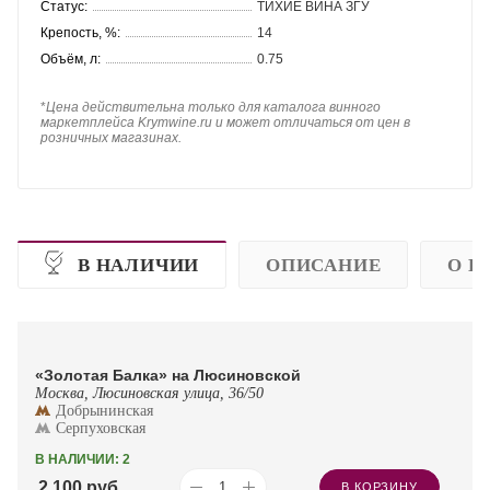
Статус:
ТИХИЕ ВИНА ЗГУ
Крепость, %:
14
Объём, л:
0.75
*
Цена действительна только для каталога винного
маркетплейса Krymwine.ru и может отличаться от цен в
розничных магазинах.
В НАЛИЧИИ
ОПИСАНИЕ
О П
«Золотая Балка» на Люсиновской
Москва, Люсиновская улица, 36/50
Добрынинская
Серпуховская
В НАЛИЧИИ: 2
2 100
руб.
В КОРЗИНУ