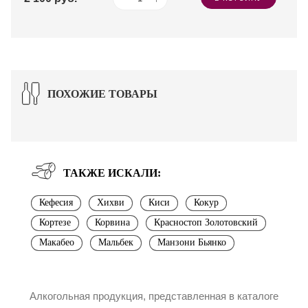
ПОХОЖИЕ ТОВАРЫ
ТАКЖЕ ИСКАЛИ:
Кефесия
Хихви
Киси
Кокур
Кортезе
Корвина
Красностоп Золотовский
Макабео
Мальбек
Манзони Бьянко
Алкогольная продукция, представленная в каталоге