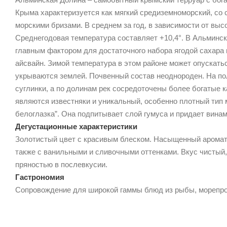
Крыма характеризуется как мягкий средиземноморский, со
морскими бризами. В среднем за год, в зависимости от выс
Среднегодовая температура составляет +10,4°. В Альминск
главным фактором для достаточного набора ягодой сахара и
айсвайн. Зимой температура в этом районе может опускатьс
укрываются землей. Почвенный состав неоднороден. На п
суглинки, а по долинам рек сосредоточены более богатые
являются известняки и уникальный, особенно плотный тип м
белоглазка”. Она подпитывает слой гумуса и придает вина
Дегустационные характеристики
Золотистый цвет с красивым блеском. Насыщенный аромат 
также с ванильными и сливочными оттенками. Вкус чистый,
пряностью в послевкусии.
Гастрономия
Сопровождение для широкой гаммы блюд из рыбы, морепрод