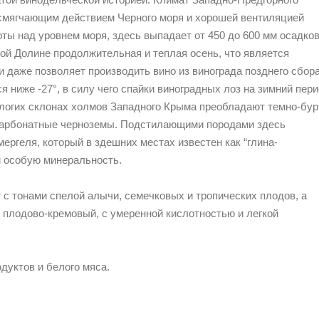
 смягчающим действием Черного моря и хорошей вентиляцией
оты над уровнем моря, здесь выпадает от 450 до 600 мм осадков
ой Долине продолжительная и теплая осень, что является
 даже позволяет производить вино из винограда позднего сбора
я ниже -27°, в силу чего спайки виноградных лоз на зимний пер
ологих склонах холмов Западного Крыма преобладают темно-бу
 карбонатные черноземы. Подстилающими породами здесь
ергеля, который в здешних местах известен как “глина-
м особую минеральность.
с тонами спелой алычи, семечковых и тропических плодов, а
 плодово-кремовый, с умеренной кислотностью и легкой
уктов и белого мяса.