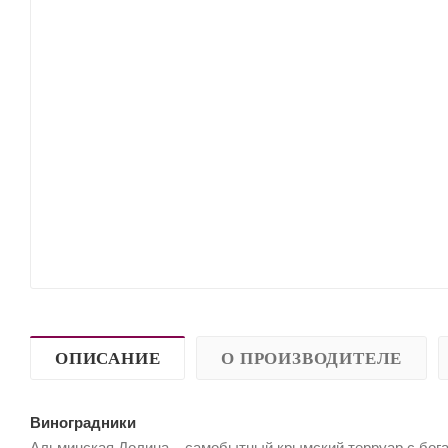
ОПИСАНИЕ
О ПРОИЗВОДИТЕЛЕ
Виноградники
Альминская Долина – самобытный крымский терруар с бога