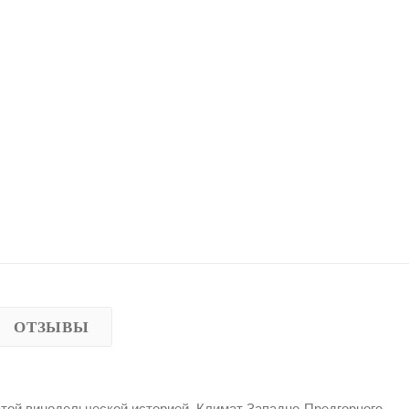
ОТЗЫВЫ
той винодельческой историей. Климат Западно-Предгорного