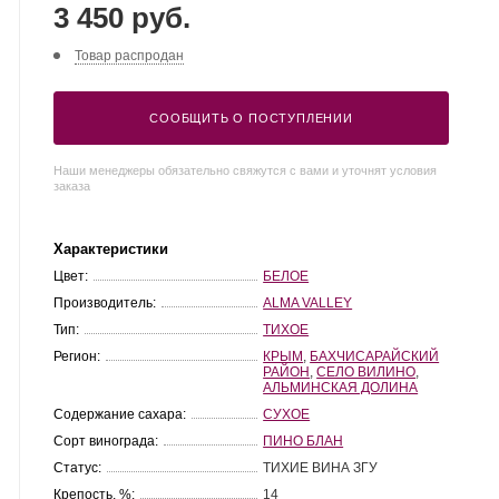
3 450 руб.
Товар распродан
СООБЩИТЬ О ПОСТУПЛЕНИИ
Наши менеджеры обязательно свяжутся с вами и уточнят условия
заказа
Характеристики
Цвет:
БЕЛОЕ
Производитель:
ALMA VALLEY
Тип:
ТИХОЕ
Регион:
КРЫМ
,
БАХЧИСАРАЙСКИЙ
РАЙОН
,
СЕЛО ВИЛИНО
,
АЛЬМИНСКАЯ ДОЛИНА
Содержание сахара:
СУХОЕ
Сорт винограда:
ПИНО БЛАН
Статус:
ТИХИЕ ВИНА ЗГУ
Крепость, %:
14