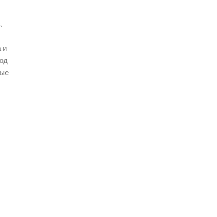
.
 и
иод
рые