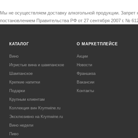
Мы не осуществляем доставку алкогольной продукции. Запрет 
постановлением Правительства РФ от 27 сентября 2007 г. № 612
КАТАЛОГ
О МАРКЕТПЛЕЙСЕ
Вино
Акции
Игристые вина и шампанское
Новости
Шампанское
Франшиза
Крепкие напитки
Вакансии
Подарки
Контакты
Крупным клиентам
Коллекция вин Krymwine.ru
Эксклюзивно на Krymwine.ru
Вино недели
Пиво