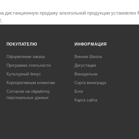
на дистанционную продажу алкогольной продукции установлен Ф
.
ПОКУПАТЕЛЮ
ИНФОРМАЦИЯ
Оформление заказа
Винная Школа
Программа лояльности
Дегустации
Культурный бонус
Винодельни
Корпоративным клиентам
Сорта винограда
Согласие на обработку
Блог
персональных данных
Карта сайта