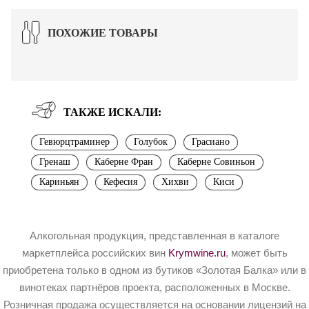
ПОХОЖИЕ ТОВАРЫ
ТАКЖЕ ИСКАЛИ:
Гевюрцтраминер
Голубок
Грасиано
Гренаш
Каберне Фран
Каберне Совиньон
Кариньян
Кефесия
Хихви
Киси
Алкогольная продукция, представленная в каталоге
маркетплейса российских вин
Krymwine.ru
, может быть
приобретена только в одном из бутиков «Золотая Балка» или в
винотеках партнёров проекта, расположенных в Москве.
Розничная продажа осуществляется на основании лицензий на