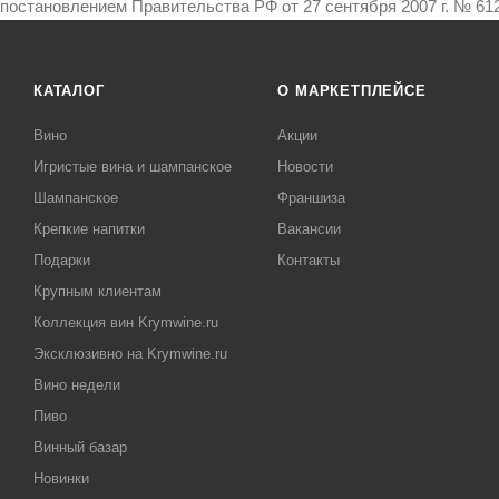
постановлением Правительства РФ от 27 сентября 2007 г. № 612
КАТАЛОГ
О МАРКЕТПЛЕЙСЕ
Вино
Акции
Игристые вина и шампанское
Новости
Шампанское
Франшиза
Крепкие напитки
Вакансии
Подарки
Контакты
Крупным клиентам
Коллекция вин Krymwine.ru
Эксклюзивно на Krymwine.ru
Вино недели
Пиво
Винный базар
Новинки