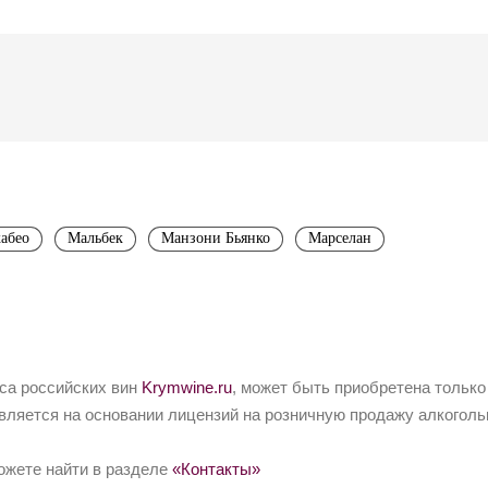
абео
Мальбек
Манзони Бьянко
Марселан
йса российских вин
Krymwine.ru
, может быть приобретена только
вляется на основании лицензий на розничную продажу алкоголь
ожете найти в разделе
«Контакты»