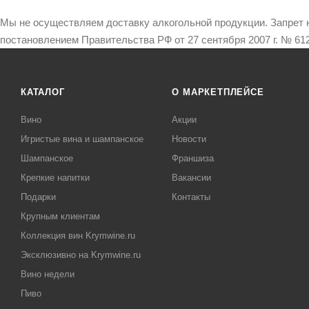
Мы не осуществляем доставку алкогольной продукции. Запрет 
постановлением Правительства РФ от 27 сентября 2007 г. № 612
КАТАЛОГ
О МАРКЕТПЛЕЙСЕ
Вино
Акции
Игристые вина и шампанское
Новости
Шампанское
Франшиза
Крепкие напитки
Вакансии
Подарки
Контакты
Крупным клиентам
Коллекция вин Krymwine.ru
Эксклюзивно на Krymwine.ru
Вино недели
Пиво