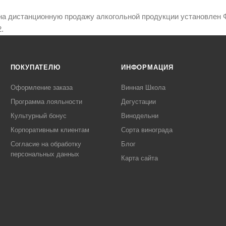
на дистанционную продажу алкогольной продукции установлен Ф
.
ПОКУПАТЕЛЮ
ИНФОРМАЦИЯ
Оформление заказа
Винная Школа
Программа лояльности
Дегустации
Культурный бонус
Винодельни
Корпоративным клиентам
Сорта винограда
Согласие на обработку
Блог
персональных данных
Карта сайта