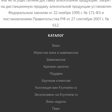
Мы не осуществляем доставку алкогольной продукции. Запрет
на дистанционную продажу алкогольной продукции установлен
Федеральным законом от 22 ноября 1995 г. № 171-ФЗ и
постановлением Правительства РФ от 27 сентября 2007 г. №
612.
КАТАЛОГ
Вино
Игристые вина и шампанское
Шампанское
Крепкие напитки
Подарки
Крупным клиентам
Коллекция вин Krymwine.ru
Эксклюзивно на Krymwine.ru
Вино недели
Пиво