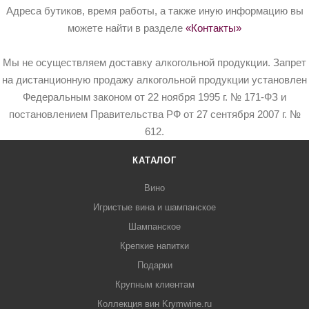
Адреса бутиков, время работы, а также иную информацию вы
можете найти в разделе
«Контакты»
Мы не осуществляем доставку алкогольной продукции. Запрет
на дистанционную продажу алкогольной продукции установлен
Федеральным законом от 22 ноября 1995 г. № 171-ФЗ и
постановлением Правительства РФ от 27 сентября 2007 г. №
612.
КАТАЛОГ
Вино
Игристые вина и шампанское
Шампанское
Крепкие напитки
Подарки
Крупным клиентам
Коллекция вин Krymwine.ru