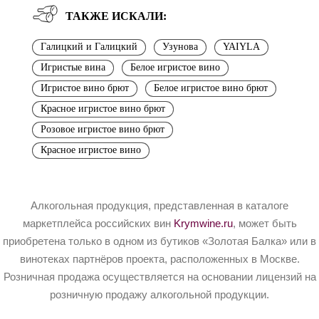
ТАКЖЕ ИСКАЛИ:
Галицкий и Галицкий
Узунова
YAIYLA
Игристые вина
Белое игристое вино
Игристое вино брют
Белое игристое вино брют
Красное игристое вино брют
Розовое игристое вино брют
Красное игристое вино
Алкогольная продукция, представленная в каталоге
маркетплейса российских вин
Krymwine.ru
, может быть
приобретена только в одном из бутиков «Золотая Балка» или в
винотеках партнёров проекта, расположенных в Москве.
Розничная продажа осуществляется на основании лицензий на
розничную продажу алкогольной продукции.