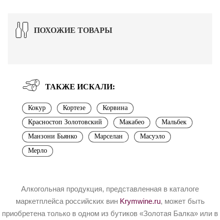
ПОХОЖИЕ ТОВАРЫ
ТАКЖЕ ИСКАЛИ:
Кокур
Кортезе
Корвина
Красностоп Золотовский
Макабео
Мальбек
Манзони Бьянко
Марселан
Масуэло
Мерло
Алкогольная продукция, представленная в каталоге
маркетплейса российских вин
Krymwine.ru
, может быть
приобретена только в одном из бутиков «Золотая Балка» или в