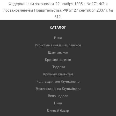
Федеральным законом от 22 ноября 1995 г. № 171-ФЗ и
постановлением Правительства РФ от 27 сентября 2007 г. №
612.
КАТАЛОГ
Вино
Игристые вина и шампанское
Шампанское
Крепкие напитки
Подарки
Крупным клиентам
Коллекция вин Krymwine.ru
Эксклюзивно на Krymwine.ru
Вино недели
Пиво
Винный базар