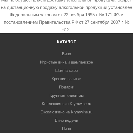
на дистанционную продажу алкогольной продукции установлен
Федеральным законом от 22 ноября 1995 г. № 171-ФЗ и
постановлением Правительства РФ от 27 сентября 2007 г. №
612.
КАТАЛОГ
Вино
Игристые вина и шампанское
Шампанское
Крепкие напитки
Подарки
Крупным клиентам
Коллекция вин Krymwine.ru
Эксклюзивно на Krymwine.ru
Вино недели
Пиво