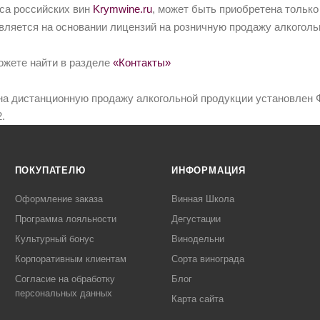
йса российских вин
Krymwine.ru
, может быть приобретена только
вляется на основании лицензий на розничную продажу алкоголь
ожете найти в разделе
«Контакты»
на дистанционную продажу алкогольной продукции установлен Ф
.
ПОКУПАТЕЛЮ
ИНФОРМАЦИЯ
Оформление заказа
Винная Школа
Программа лояльности
Дегустации
Культурный бонус
Винодельни
Корпоративным клиентам
Сорта винограда
Согласие на обработку
Блог
персональных данных
Карта сайта