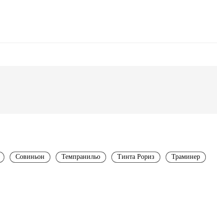
Совиньон
Темпранильо
Тинта Рориз
Траминер