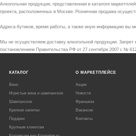
Алкогольная продукция, представленная в каталоге маркетпле
проекта, расположенных в Москве. Розничная продажа осущест
Адреса бутиков, время работы, а также иную информацию вы м
Мы не осуществляем доставку алкогольной продукции. Запрет 
постановлением Правительства РФ от 27 сентября 2007 г. № 612
КАТАЛОГ
О МАРКЕТПЛЕЙСЕ
Вино
Акции
Игристые вина и шампанское
Новости
Шампанское
Франшиза
Крепкие напитки
Вакансии
Подарки
Контакты
Крупным клиентам
Коллекция вин Krymwine.ru