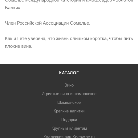
Балки».
Член Российской Ассоциации Сомелье.
Как и Гёте уверена, что жизнь слишком коротка, чтобы пить
плохие вина.
КАТАЛОГ
Вино
Игристые вина и шампанское
Шампанское
Крепкие напитки
Подарки
Крупным клиентам
Коллекция вин Krymwine.ru