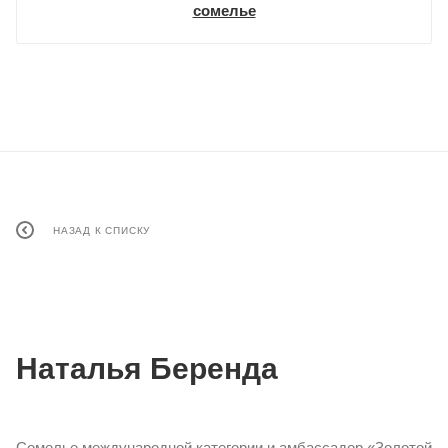
сомелье
НАЗАД К СПИСКУ
Наталья Беренда
Сомелье международной категории и амбассадор «Золотой