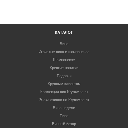
КАТАЛОГ
Вино
Игристые вина и шампанское
Шампанское
Крепкие напитки
Подарки
Крупным клиентам
Коллекция вин Krymwine.ru
Эксклюзивно на Krymwine.ru
Вино недели
Пиво
Винный базар